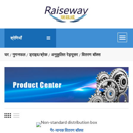
श्रेणियाँ
घर
गुणनफल
ड्राइव/ब्रेक
अनुकूलित रेड्यूसर
वितरण बॉक्स
गैर-मानक वितरण बॉक्स