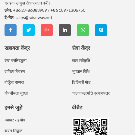
ग्राहक-उन्मुख सेवा प्रदान करें।
फ़ोन:
+86 27-86888989
/
+86 18971306750
ई-मेल:
sales@raiseway.net
सहायता केंद्र
सेवा केंद्र
सेवा प्रतिबद्धता
माल स्वीकृति
दायित्व विवरण
भुगतान विधि
बौद्धिक सम्पदा
डिलिवरी मोड
गोपनीयता सुरक्षा
चालान/उत्पत्ति प्रमाणपत्र
हमसे जुड़ें
वीचैट
व्यापार सहयोग
चयन सिद्धांत