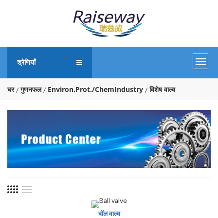
श्रेणियाँ
घर
गुणनफल
Environ.Prot./ChemIndustry
विशेष वाल्व
बॉल वाल्व