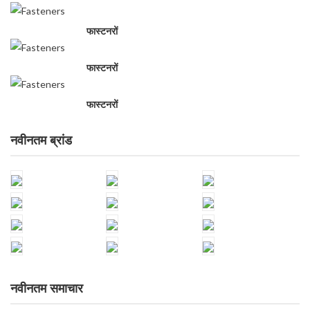
फास्टनरों
फास्टनरों
फास्टनरों
नवीनतम ब्रांड
नवीनतम समाचार