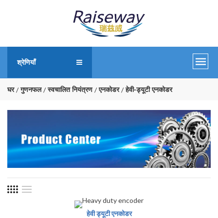
श्रेणियाँ
घर
गुणनफल
स्वचालित नियंत्रण
एनकोडर
हेवी-ड्यूटी एनकोडर
हेवी ड्यूटी एनकोडर