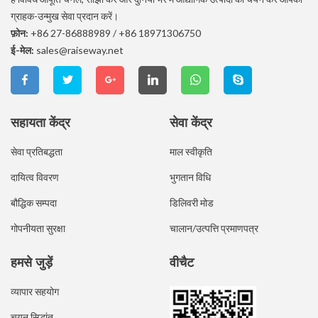
ग्राहक-उन्मुख सेवा प्रदान करें।
फ़ोन:
+86 27-86888989
/
+86 18971306750
ई-मेल:
sales@raiseway.net
सहायता केंद्र
सेवा केंद्र
सेवा प्रतिबद्धता
माल स्वीकृति
दायित्व विवरण
भुगतान विधि
बौद्धिक सम्पदा
डिलिवरी मोड
गोपनीयता सुरक्षा
चालान/उत्पत्ति प्रमाणपत्र
हमसे जुड़ें
वीचैट
व्यापार सहयोग
चयन सिद्धांत