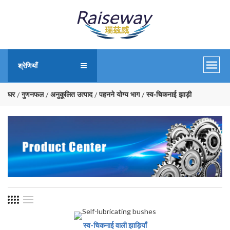
श्रेणियाँ
घर
गुणनफल
अनुकूलित उत्पाद
पहनने योग्य भाग
स्व-चिकनाई झाड़ी
स्व-चिकनाई वाली झाड़ियाँ