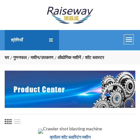
श्रेणियाँ
घर
गुणनफल
मशीन/उपकरण
औद्योगिक मशीनें
शॉट ब्लास्टर
क्रॉलर शॉट ब्लास्टिंग मशीन