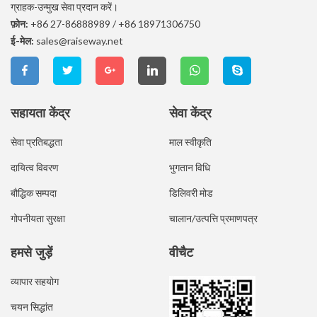
ग्राहक-उन्मुख सेवा प्रदान करें।
फ़ोन:
+86 27-86888989
/
+86 18971306750
ई-मेल:
sales@raiseway.net
सहायता केंद्र
सेवा केंद्र
सेवा प्रतिबद्धता
माल स्वीकृति
दायित्व विवरण
भुगतान विधि
बौद्धिक सम्पदा
डिलिवरी मोड
गोपनीयता सुरक्षा
चालान/उत्पत्ति प्रमाणपत्र
हमसे जुड़ें
वीचैट
व्यापार सहयोग
चयन सिद्धांत